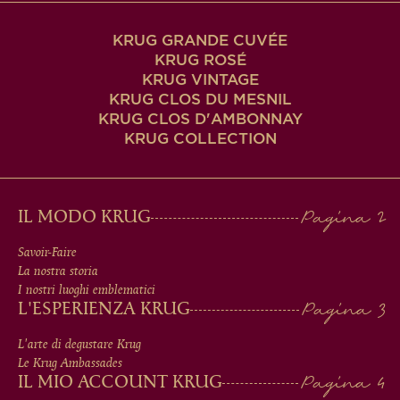
KRUG GRANDE CUVÉE
KRUG ROSÉ
KRUG VINTAGE
KRUG CLOS DU MESNIL
KRUG CLOS D'AMBONNAY
KRUG COLLECTION
MAIN
IL MODO KRUG
MEN
Savoir-Faire
La nostra storia
IN
I nostri luoghi emblematici
L'ESPERIENZA KRUG
FOOTER
L'arte di degustare Krug
Le Krug Ambassades
IL MIO ACCOUNT KRUG