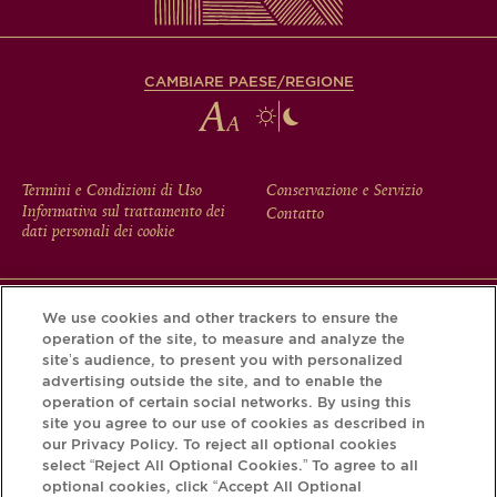
CAMBIARE PAESE/REGIONE
FOOTER
Termini e Condizioni di Uso
Conservazione e Servizio
Informativa sul trattamento dei
Contatto
MENU
dati personali dei cookie
We use cookies and other trackers to ensure the
Scarichi l'app Krug e scopra la storia che si nasconde dietro
operation of the site, to measure and analyze the
la sua bottiglia tramite il Krug iD.
site’s audience, to present you with personalized
advertising outside the site, and to enable the
operation of certain social networks. By using this
site you agree to our use of cookies as described in
our Privacy Policy. To reject all optional cookies
select “Reject All Optional Cookies.” To agree to all
optional cookies, click “Accept All Optional