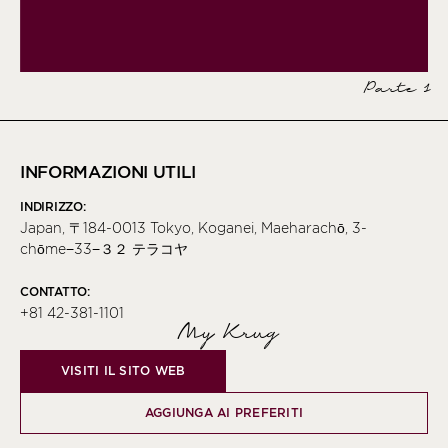
Parte 1
INFORMAZIONI UTILI
INDIRIZZO:
Japan, 〒184-0013 Tokyo, Koganei, Maeharachō, 3-
chōme−33−３２ テラコヤ
CONTATTO:
+81 42-381-1101
My Krug
VISITI IL SITO WEB
AGGIUNGA AI PREFERITI