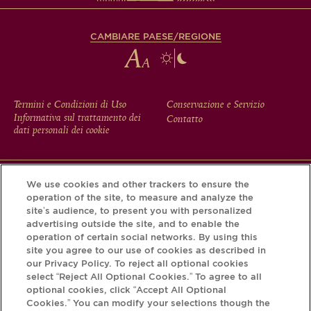
CAMBIARE PAESE/REGIONE
FOOTER
Termini e Condizioni di Uso
Conservazione e Servizio
Informativa sul trattamento dei
Contatto
MENU
dati personali dei cookie
We use cookies and other trackers to ensure the
Scarichi l'app Krug e scopra la storia che si nasconde dietro
operation of the site, to measure and analyze the
la sua bottiglia tramite il Krug iD.
site’s audience, to present you with personalized
advertising outside the site, and to enable the
operation of certain social networks. By using this
site you agree to our use of cookies as described in
our Privacy Policy. To reject all optional cookies
select “Reject All Optional Cookies.” To agree to all
optional cookies, click “Accept All Optional
Cookies.” You can modify your selections though the