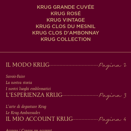
KRUG GRANDE CUVÉE
KRUG ROSÉ
KRUG VINTAGE
KRUG CLOS DU MESNIL
KRUG CLOS D'AMBONNAY
KRUG COLLECTION
MAIN
IL MODO KRUG
MEN
Savoir-Faire
La nostra storia
IN
I nostri luoghi emblematici
L'ESPERIENZA KRUG
FOOTER
L'arte di degustare Krug
Le Krug Ambassades
IL MIO ACCOUNT KRUG
Accesso / Creare un account