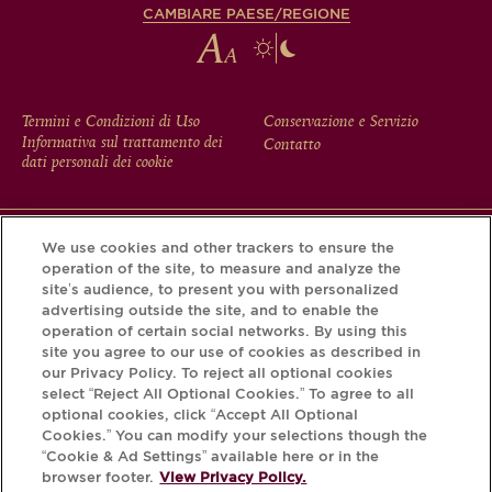
CAMBIARE PAESE/REGIONE
FOOTER
Termini e Condizioni di Uso
Conservazione e Servizio
Informativa sul trattamento dei
Contatto
MENU
dati personali dei cookie
We use cookies and other trackers to ensure the
Scarichi l'app Krug e scopra la storia che si nasconde dietro
operation of the site, to measure and analyze the
la sua bottiglia tramite il Krug iD.
site’s audience, to present you with personalized
advertising outside the site, and to enable the
operation of certain social networks. By using this
site you agree to our use of cookies as described in
our Privacy Policy. To reject all optional cookies
select “Reject All Optional Cookies.” To agree to all
optional cookies, click “Accept All Optional
Cookies.” You can modify your selections though the
“Cookie & Ad Settings” available here or in the
browser footer.
View Privacy Policy.