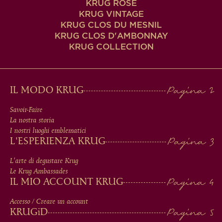
KRUG ROSÉ
KRUG VINTAGE
KRUG CLOS DU MESNIL
KRUG CLOS D'AMBONNAY
KRUG COLLECTION
MAIN
IL MODO KRUG
MEN
Savoir-Faire
La nostra storia
IN
I nostri luoghi emblematici
L'ESPERIENZA KRUG
FOOTER
L'arte di degustare Krug
Le Krug Ambassades
IL MIO ACCOUNT KRUG
Accesso / Creare un account
KRUG
iD