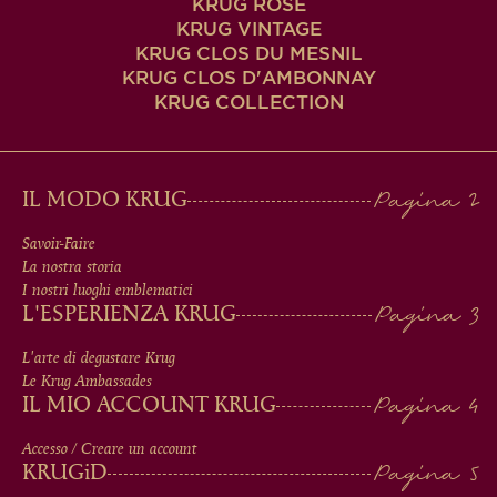
KRUG ROSÉ
KRUG VINTAGE
KRUG CLOS DU MESNIL
KRUG CLOS D'AMBONNAY
KRUG COLLECTION
MAIN
IL MODO KRUG
MEN
Savoir-Faire
La nostra storia
IN
I nostri luoghi emblematici
L'ESPERIENZA KRUG
FOOTER
L'arte di degustare Krug
Le Krug Ambassades
IL MIO ACCOUNT KRUG
Accesso / Creare un account
KRUG
iD