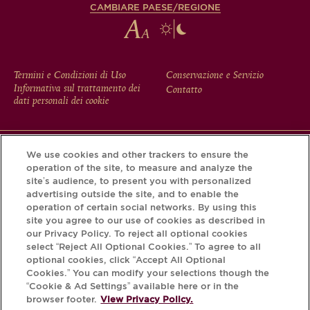
CAMBIARE PAESE/REGIONE
FOOTER
Termini e Condizioni di Uso
Conservazione e Servizio
Informativa sul trattamento dei
Contatto
MENU
dati personali dei cookie
We use cookies and other trackers to ensure the
Scarichi l'app Krug e scopra la storia che si nasconde dietro
operation of the site, to measure and analyze the
la sua bottiglia tramite il Krug iD.
site’s audience, to present you with personalized
advertising outside the site, and to enable the
operation of certain social networks. By using this
site you agree to our use of cookies as described in
our Privacy Policy. To reject all optional cookies
select “Reject All Optional Cookies.” To agree to all
optional cookies, click “Accept All Optional
Cookies.” You can modify your selections though the
“Cookie & Ad Settings” available here or in the
browser footer.
View Privacy Policy.