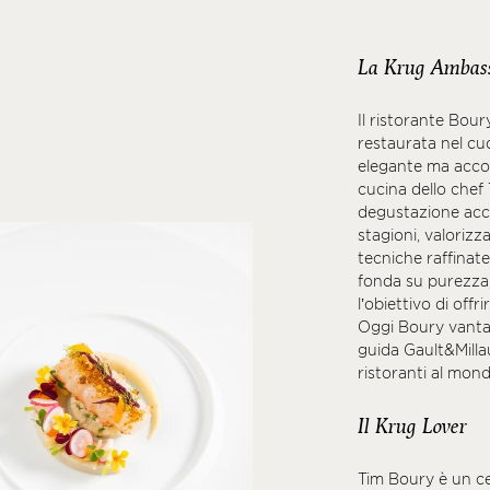
La Krug Ambas
Il ristorante Bour
restaurata nel cuo
elegante ma accog
cucina dello chef
degustazione acc
stagioni, valorizz
tecniche raffinate
fonda su purezza, 
l’obiettivo di off
Oggi Boury vanta 
guida Gault&Millau
ristoranti al mond
Il Krug Lover
Tim Boury è un ce