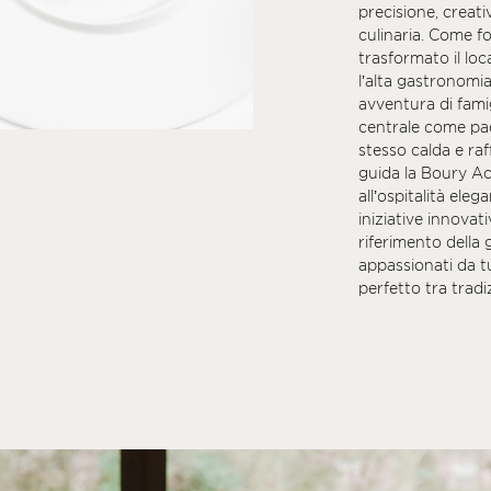
precisione, creativ
culinaria. Come f
trasformato il loc
l’alta gastronomia
avventura di fami
centrale come pa
stesso calda e raf
guida la Boury Aca
all’ospitalità eleg
iniziative innovat
riferimento della
appassionati da tu
perfetto tra tradi