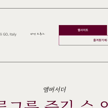
웹사이트
li GO, Italy
나의 크루그
즐겨찾기에
앰버서더
루그를 즐길 수 