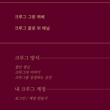
크루그 그랑 퀴베
크루그 끌로 뒤 메닐
MAIN
크루그 방식
MEN
장인 정신
IN
크루그의 이야기
크루그를 상징하는 공간
FOOTER
내 크루그 계정
로그인 / 계정 만들기