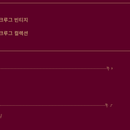
크루그 빈티지
크루그 컬렉션
디