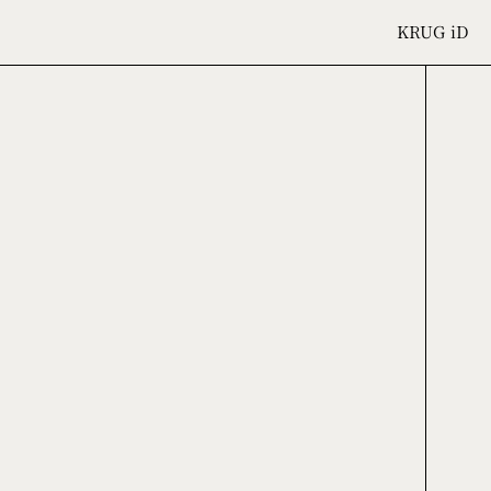
KRUG
iD
ÈME
TION