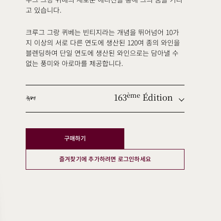
루그 그랑 퀴베의 새로운 에디션을 통해 그의 꿈을 기리
고 있습니다.
크루그 그랑 퀴베는 빈티지라는 개념을 뛰어넘어 10가
지 이상의 서로 다른 연도에 생산된 120여 종의 와인을
블렌딩하여 단일 연도에 생산된 와인으로는 담아낼 수
없는 풍미와 아로마를 제공합니다.
163
Édition
ème
퀴베
ème
구매하기
ème
ème
즐겨찾기에 추가하려면 로그인하세요
ème
ème
ème
ème