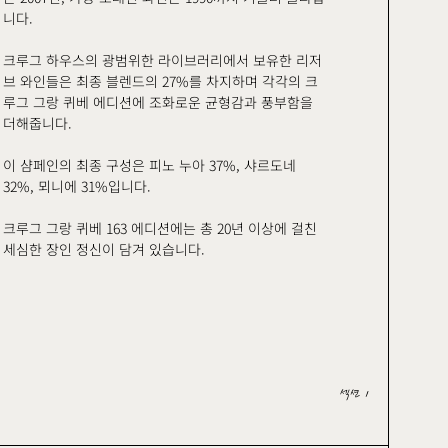
니다.
크루그 하우스의 광범위한 라이브러리에서 보유한 리저
브 와인들은 최종 블렌드의 27%를 차지하며 각각의 크
루그 그랑 퀴베 에디션에 조화로운 균형감과 풍부함을
더해줍니다.
이 샴페인의 최종 구성은 피노 누아 37%, 샤르도네
32%, 뫼니에 31%입니다.
크루그 그랑 퀴베 163 에디션에는 총 20년 이상에 걸친
세심한 장인 정신이 담겨 있습니다.
섹션 1