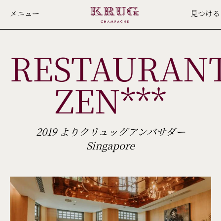
Skip
メニュー
見つける
to
main
RESTAURAN
content
ZEN***
2019 よりクリュッグアンバサダー
Singapore