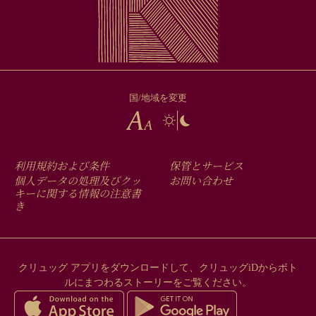
国/地域を変更
FOOTER
利用規約および条件
保管とサービス
MENU
個人データの処理及びクッ
お問い合わせ
キーに関する情報の注意書
き
クリュッグ アプリをダウンロードして、クリュッグiDからボト
ルにまつわるストーリーをご覧ください。