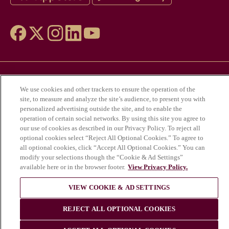
アルコールの乱用は健康にとって危険であ
We use cookies and other trackers to ensure the operation of the
り、適度な飲酒が必要である。
site, to measure and analyze the site’s audience, to present you with
© Krug 2026
personalized advertising outside the site, and to enable the
operation of certain social networks. By using this site you agree to
our use of cookies as described in our Privacy Policy. To reject all
optional cookies select “Reject All Optional Cookies.” To agree to
all optional cookies, click “Accept All Optional Cookies.” You can
modify your selections though the “Cookie & Ad Settings”
available here or in the browser footer.
View Privacy Policy.
VIEW COOKIE & AD SETTINGS
REJECT ALL OPTIONAL COOKIES