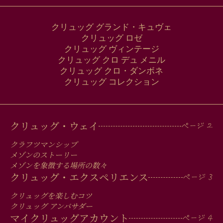
クリュッグ グランド・キュヴェ
クリュッグ ロゼ
クリュッグ ヴィンテージ
クリュッグ クロ デュ メニル
クリュッグ クロ・ダンボネ
クリュッグ コレクション
MAIN
クリュッグ・ウェイ
MEN
クラフツマンシップ
IN
メゾンのストーリー
メゾンを象徴する場所の数々
FOOTER
クリュッグ・エクスペリエンス
クリュッグを楽しむコツ
クリュッグ アンバサダー
マイクリュッグアカウント