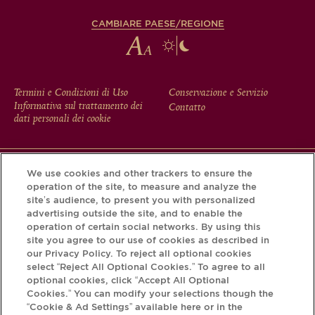
CAMBIARE PAESE/REGIONE
FOOTER
Termini e Condizioni di Uso
Conservazione e Servizio
Informativa sul trattamento dei
Contatto
MENU
dati personali dei cookie
We use cookies and other trackers to ensure the
Scarichi l'app Krug e scopra la storia che si nasconde dietro
operation of the site, to measure and analyze the
la sua bottiglia tramite il Krug iD.
site’s audience, to present you with personalized
advertising outside the site, and to enable the
operation of certain social networks. By using this
site you agree to our use of cookies as described in
our Privacy Policy. To reject all optional cookies
select “Reject All Optional Cookies.” To agree to all
optional cookies, click “Accept All Optional
Cookies.” You can modify your selections though the
“Cookie & Ad Settings” available here or in the