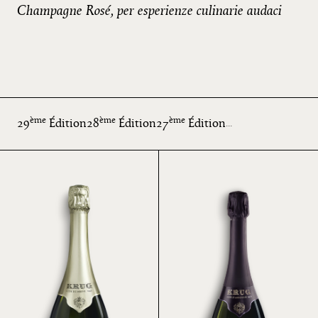
Champagne Rosé, per esperienze culinarie audaci
ème
ème
ème
29
Édition
28
Édition
27
Édition