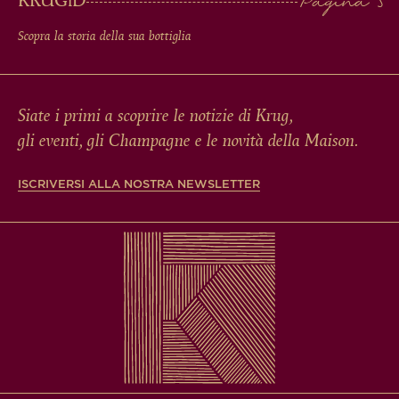
KRUG
iD
Scopra la storia della sua bottiglia
Siate i primi a scoprire le notizie di Krug,
gli eventi, gli Champagne e le novità della Maison.
ISCRIVERSI ALLA NOSTRA NEWSLETTER