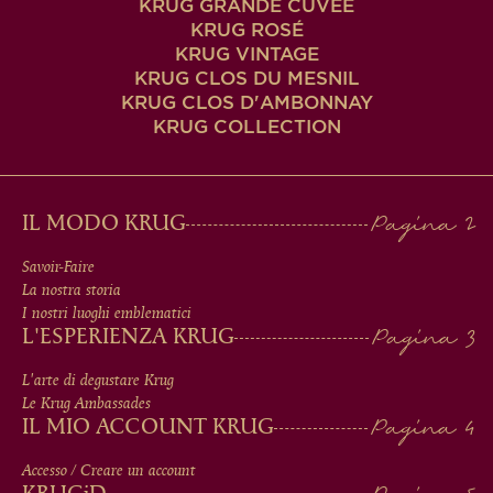
KRUG GRANDE CUVÉE
KRUG ROSÉ
KRUG VINTAGE
KRUG CLOS DU MESNIL
KRUG CLOS D'AMBONNAY
KRUG COLLECTION
MAIN
IL MODO KRUG
MEN
Savoir-Faire
La nostra storia
IN
I nostri luoghi emblematici
L'ESPERIENZA KRUG
FOOTER
L'arte di degustare Krug
Le Krug Ambassades
IL MIO ACCOUNT KRUG
Accesso / Creare un account