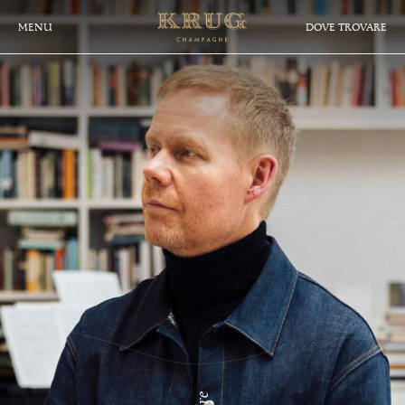
CHAMPAGNE
Skip
to
MENU
DOVE TROVARE
KRUG
main
content