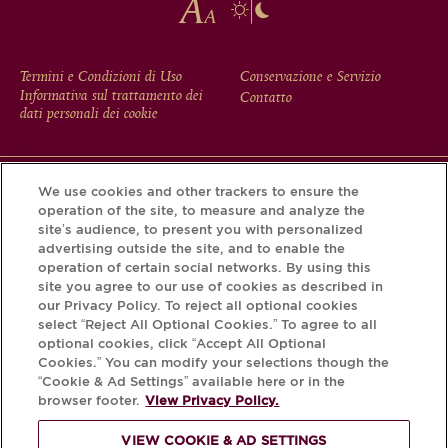
FOOTER
Termini e Condizioni di Uso
Conservazione e Servizio
Informativa sul trattamento dei
Contatto
MENU
dati personali dei cookie
We use cookies and other trackers to ensure the
Scarichi l'app Krug e scopra la storia che si nasconde dietro
operation of the site, to measure and analyze the
la sua bottiglia tramite il Krug iD.
site’s audience, to present you with personalized
advertising outside the site, and to enable the
operation of certain social networks. By using this
site you agree to our use of cookies as described in
our Privacy Policy. To reject all optional cookies
select “Reject All Optional Cookies.” To agree to all
optional cookies, click “Accept All Optional
Cookies.” You can modify your selections though the
“Cookie & Ad Settings” available here or in the
browser footer.
View Privacy Policy.
PER FAVORE, BEVA
VIEW COOKIE & AD SETTINGS