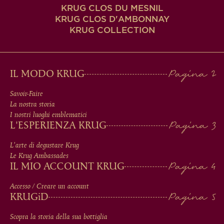
KRUG CLOS DU MESNIL
KRUG CLOS D'AMBONNAY
KRUG COLLECTION
MAIN
IL MODO KRUG
MEN
Savoir-Faire
La nostra storia
IN
I nostri luoghi emblematici
L'ESPERIENZA KRUG
FOOTER
L'arte di degustare Krug
Le Krug Ambassades
IL MIO ACCOUNT KRUG
Accesso / Creare un account
KRUG
iD
Scopra la storia della sua bottiglia