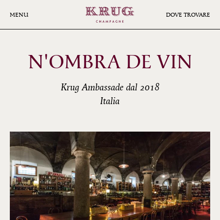
Skip
to
MENU
DOVE TROVARE
main
content
N'OMBRA DE VIN
Krug Ambassade dal 2018
Italia