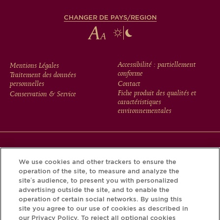
CHANGER DE PAYS/REGION
FOOTER
Accessibilité : partiellement
Mentions Légales
conforme
Traitement des données
MENU
personnelles
Contact
Fiche produit des qualités et
Conservation & Service
caractéristiques
environnementales
Téléchargez l’application Krug et découvrez l’histoire de
We use cookies and other trackers to ensure the
votre bouteille grâce au Krug iD.
operation of the site, to measure and analyze the
site’s audience, to present you with personalized
advertising outside the site, and to enable the
operation of certain social networks. By using this
site you agree to our use of cookies as described in
our Privacy Policy. To reject all optional cookies