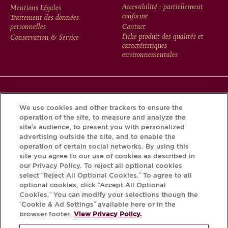
FOOTER
Accessibilité : partiellement
Mentions Légales
conforme
Traitement des données
MENU
personnelles
Contact
Fiche produit des qualités et
Conservation & Service
caractéristiques
environnementales
Téléchargez l’application Krug et découvrez l’histoire de
We use cookies and other trackers to ensure the
votre bouteille grâce au Krug iD.
operation of the site, to measure and analyze the
site’s audience, to present you with personalized
advertising outside the site, and to enable the
operation of certain social networks. By using this
site you agree to our use of cookies as described in
our Privacy Policy. To reject all optional cookies
select “Reject All Optional Cookies.” To agree to all
optional cookies, click “Accept All Optional
Cookies.” You can modify your selections though the
“Cookie & Ad Settings” available here or in the
L'ABUS D'ALCOOL EST DANGEREUX
browser footer.
View Privacy Policy.