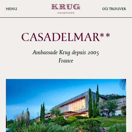
Aller
au
MENU
OÙ TROUVER
contenu
principal
CASADELMAR**
Ambassade Krug depuis 2005
France