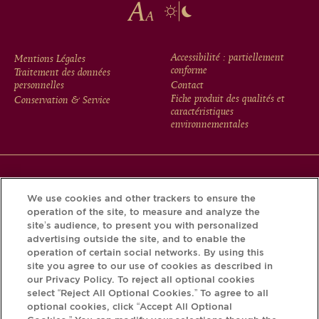
FOOTER
Accessibilité : partiellement
Mentions Légales
conforme
Traitement des données
MENU
personnelles
Contact
Fiche produit des qualités et
Conservation & Service
caractéristiques
environnementales
Téléchargez l’application Krug et découvrez l’histoire de
We use cookies and other trackers to ensure the
votre bouteille grâce au Krug iD.
operation of the site, to measure and analyze the
site’s audience, to present you with personalized
advertising outside the site, and to enable the
operation of certain social networks. By using this
site you agree to our use of cookies as described in
our Privacy Policy. To reject all optional cookies
select “Reject All Optional Cookies.” To agree to all
optional cookies, click “Accept All Optional