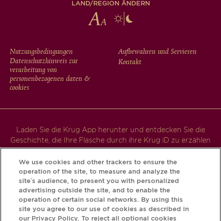
LAND/REGION ÄNDERN
FOOTER
Nutzungsbedingungen
Aufbewahren und Servieren
Datenschutzhinweis zur
Kontakt
MENU
verarbeitung von
personenbezogenen daten &
cookies
Laden Sie die Krug App herunter und entdecken Sie die
Geschichte, die Ihre Flasche durch ihre Krug iD zu erzählen
hat.
We use cookies and other trackers to ensure the
operation of the site, to measure and analyze the
site’s audience, to present you with personalized
advertising outside the site, and to enable the
operation of certain social networks. By using this
site you agree to our use of cookies as described in
our Privacy Policy. To reject all optional cookies