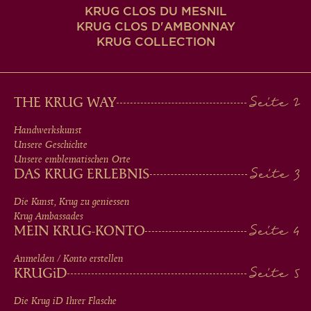
KRUG CLOS DU MESNIL
KRUG CLOS D'AMBONNAY
KRUG COLLECTION
MAIN
THE KRUG WAY
MEN
Handwerkskunst
Unsere Geschichte
IN
Unsere emblematischen Orte
DAS KRUG ERLEBNIS
FOOTER
Die Kunst, Krug zu geniessen
Krug Ambassades
MEIN KRUG-KONTO
Anmelden / Konto erstellen
KRUG
iD
Die Krug
iD
Ihrer Flasche