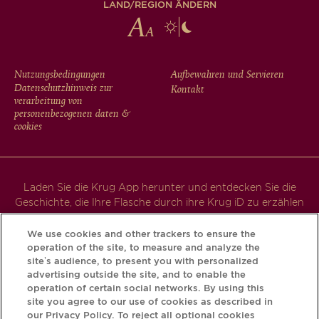
LAND/REGION ÄNDERN
FOOTER
Nutzungsbedingungen
Aufbewahren und Servieren
Datenschutzhinweis zur
Kontakt
MENU
verarbeitung von
personenbezogenen daten &
cookies
Laden Sie die Krug App herunter und entdecken Sie die
Geschichte, die Ihre Flasche durch ihre Krug iD zu erzählen
hat.
We use cookies and other trackers to ensure the
operation of the site, to measure and analyze the
site’s audience, to present you with personalized
advertising outside the site, and to enable the
operation of certain social networks. By using this
site you agree to our use of cookies as described in
our Privacy Policy. To reject all optional cookies