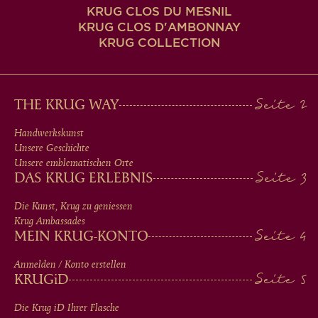
KRUG CLOS DU MESNIL
KRUG CLOS D'AMBONNAY
KRUG COLLECTION
MAIN
THE KRUG WAY
MEN
Handwerkskunst
Unsere Geschichte
IN
Unsere emblematischen Orte
DAS KRUG ERLEBNIS
FOOTER
Die Kunst, Krug zu geniessen
Krug Ambassades
MEIN KRUG-KONTO
Anmelden / Konto erstellen
KRUG
iD
Die Krug
iD
Ihrer Flasche